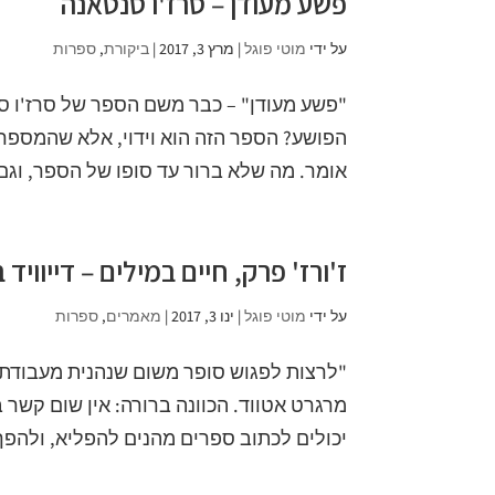
פשע מעודן – סרז'ו סנטאנה
על ידי
מוטי פוגל
|
מרץ 3, 2017
|
ביקורת
,
ספרות
"פשע מעודן" – כבר משם הספר של סרז'ו סנ
הפושע? הספר הזה הוא וידוי, אלא שהמספר, 
אומר. מה שלא ברור עד סופו של הספר, וגם 
ז'ורז' פרק, חיים במילים – דייוויד 
על ידי
מוטי פוגל
|
ינו 3, 2017
|
מאמרים
,
ספרות
"לרצות לפגוש סופר משום שנהנית מעבודתו 
מרגרט אטווד. הכוונה ברורה: אין שום קשר 
יכולים לכתוב ספרים מהנים להפליא, ולהפך: 