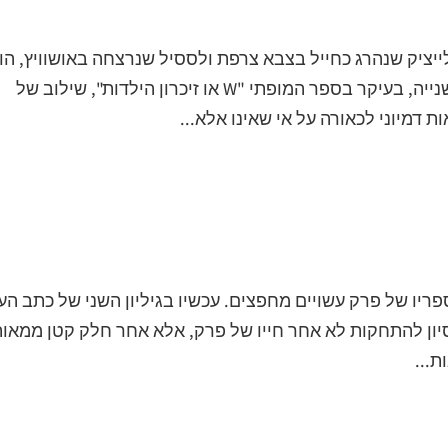
ב-7 במרץ 1936 בפריז. כבן לייציק שנהרג כחייל בצבא צרפת ולססיל שנרצחה באושוויץ, ה
כתב לא מעט על השואה ומלחמת העולם השנייה, בעיקר בספר המופתי "W או זיכרון הילדות", שילוב של
דמיוני לכאורה על אי שאינו אלא...
פריו של פרק עשויים מחפצים. עכשיו בגיליון השני של כתב הע
יסיון להתחקות לא אחר חייו של פרק, אלא אחר חלק קטן ממאו
...