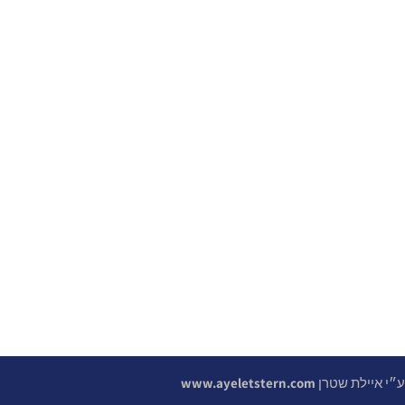
 ע״י איילת שטרן
www.ayeletstern.com