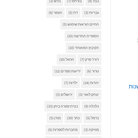
בבל
(8)
בורחס
(7)
בלש
(3)
גבריות
(3)
דת
(5)
הומור
(6)
החיים הוראות שימוש
(5)
הספריה החדשה
(10)
הקיבוץ המאוחד
(10)
ז'ורז' פרק
(7)
חרגול
(10)
טרור
(6)
ידיעות ספרים
(11)
יהדות
(14)
ילדות
(7)
נות
יצחק לאור
(3)
ירושלים
(5)
כלכלה
(9)
כנרת זמורה ביתן
(33)
כרמל
(5)
כתר
(30)
מודן
(5)
מוזיקה
(3)
מחברות לספרות
(6)