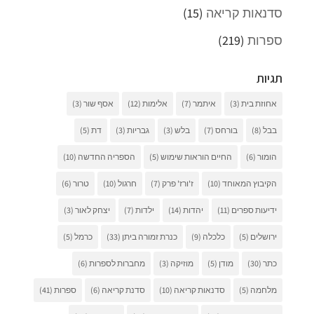
סדנאות קריאה
(15)
ספרות
(219)
תגיות
אחוזת בית
(3)
איתמר
(7)
אלימות
(12)
אסף שור
(3)
בבל
(8)
בורחס
(7)
בלש
(3)
גבריות
(3)
דת
(5)
הומור
(6)
החיים הוראות שימוש
(5)
הספריה החדשה
(10)
הקיבוץ המאוחד
(10)
ז'ורז' פרק
(7)
חרגול
(10)
טרור
(6)
ידיעות ספרים
(11)
יהדות
(14)
ילדות
(7)
יצחק לאור
(3)
ירושלים
(5)
כלכלה
(9)
כנרת זמורה ביתן
(33)
כרמל
(5)
כתר
(30)
מודן
(5)
מוזיקה
(3)
מחברות לספרות
(6)
מלחמה
(5)
סדנאות קריאה
(10)
סדנת קריאה
(6)
ספרות
(41)