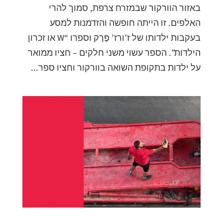
באזור הוורקור שבמזרח צרפת, סמוך להרי
האלפים. זו הייתה חופשה והזדמנות למסע
בעקבות ילדותו של ז’ורז’ פֶּרֶק וספרו “W או זכרון
הילדות”. הספר עשוי משני חלקים – חציו ממואר
על ילדות בתקופת השואה בוורקור וחציו ספר...