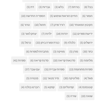
בבל
(8)
בורחס
(7)
בלש
(3)
גבריות
(3)
דת
(5)
הומור
(6)
החיים הוראות שימוש
(5)
הספריה החדשה
(10)
הקיבוץ המאוחד
(10)
ז'ורז' פרק
(7)
חרגול
(10)
טרור
(6)
ידיעות ספרים
(11)
יהדות
(14)
ילדות
(7)
יצחק לאור
(3)
ירושלים
(5)
כלכלה
(9)
כנרת זמורה ביתן
(33)
כרמל
(5)
כתר
(30)
מודן
(5)
מוזיקה
(3)
מחברות לספרות
(6)
מלחמה
(5)
סדנאות קריאה
(10)
סדנת קריאה
(6)
ספרות
(41)
ספרות מתורגמת
(13)
ספרות עברית
(31)
עם עובד
(37)
פוגל
(4)
פוליטיקה
(30)
פייר מנאר
(11)
פנטזיה
(5)
קונונסנס
(4)
קפיטליזם
(3)
קפקא
(5)
רוברטו בולניו
(4)
שואה
(10)
שירה
(5)