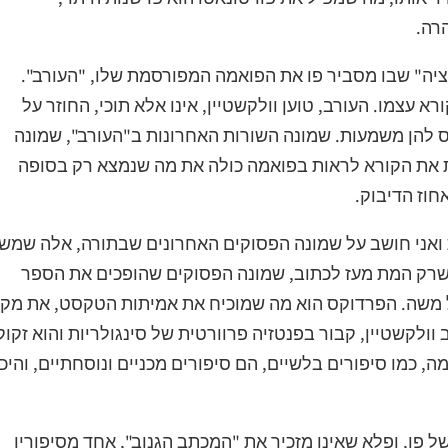
רה.
יציה" שבו מסביר פו את הפואמה המפורסמת שלו, "העורב".
א עצמו. העורב, טוען וולקשטיין, אינו אלא תוכי, החוזר על
 להן משמעות. שמונה השורות האחרונות ב"העורב", שמונה
ת את הקורא לראות בפואמה כולה את מה שנמצא רק בסופה
וז הדיבוק.
 ואני חושב על שמונה הפסוקים האחרונים שבתורה, אלה שמש
 שרק המת מעז לכתוב, שמונה הפסוקים שהופכים את הספר
 משה. הפרדוקס הוא מה שמוכיח את אמיתות הטקסט, את מקו
 וולקשטיין, קבור בפנטזיה פרוורטית של סינגולריות והוא זקוק
ה, כמו סיפורים בלשיים, הם סיפורים מכניים ונוסחתיים, והיכן
ל פו, ופלא שאינו מזכיר את "המכתב הגנוב", אחד מסיפוריו