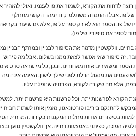
 רוצה לדחות את הקורא, לשמור את פו לעצמו, ואולי להזהיר א
ם של פו. אבל ההתמדה משתלמת, ודי מהר הקושי מתחלף
 של פו. הספר הוא לא רק ספר על פו, אלא גם שיעור בקריאה
וד לספר את סיפוריו של פו).
 בחיים. וולקשטיין מדמה את הסיפור לבניין ובמרתף הבניין נמ
בר. זה סיפור שאי אפשר לצאת ממנו בשלום. אבל מה פירוש
 הספר ומשאירים אותו מאחורינו. ובכן, כל מי שראה סרט אימ
לוש פעמים את מנעול הדלת לפני שילך לישון. האימה אינה מה
פח, אלא מה שקורה לקורא, הפרנויה שנופלת עליו.
מנת הקורא לפרשנות יתר, וכל פרשנות היא פרשנות יתר. למשל
בקש להתנקם ביריבו פורטונאטו, מזמין אותו לשתות חבית יין
 למוות בסיפורים אודות מחלות המקננות בקירות המרתף. הסי
וגיה הפוכה, כפיתוי באמצעות דחייה. אך וולקשטיין טוען ובצ
ר אותו; מה שמפיל את פורטונאטו הוא פרשנות היתר,