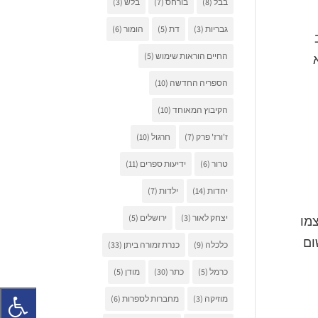
בבל
(8)
בורחס
(7)
בלש
(3)
גבריות
(3)
דת
(5)
הומור
(6)
החיים הוראות שימוש
(5)
הספריה החדשה
(10)
הקיבוץ המאוחד
(10)
ז'ורז' פרק
(7)
חרגול
(10)
טרור
(6)
ידיעות ספרים
(11)
יהדות
(14)
ילדות
(7)
יצחק לאור
(3)
ירושלים
(5)
מו
ום
כלכלה
(9)
כנרת זמורה ביתן
(33)
כרמל
(5)
כתר
(30)
מודן
(5)
מוזיקה
(3)
מחברות לספרות
(6)