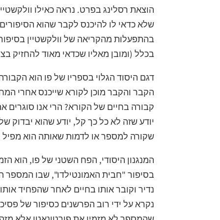
הוצאת רסלינג בפרט. נראה כאילו וולקשטיין
שלא כדאי לו להיכנס לקבר שהוא הסיפורי
בהתפעלות מהקריאה של וולקשטיין בסיפוריו
בכלל (ומובן מאליו שכדאי מאוד להחזיק בצמ
דגם היסוד הגלוי בספריו של פו הוא הקבורה
הקבר והקבר מוכן לקורא שייכנס אחרי המח
קבורה בחיים של הקורא? הרי אנו סוגרים את
יודע שזה לא כל כך קל, יודע שהוא יבדוק ש
שקורה למספר או לדמות שאותה הוא מפיל ב
המנגנון היסודי, הפח השטני של פו, הוא הז
בסיפור "חבית האמונטילדו", שבו המספר המ
נדיר וקובר אותו בחיים לאחר שהפחיד אותו
נקרא על ידי רוב הפרשנים כסיפור של פסיכול
שהמספר לא מזמין את פורטונאטו אלא מזהי