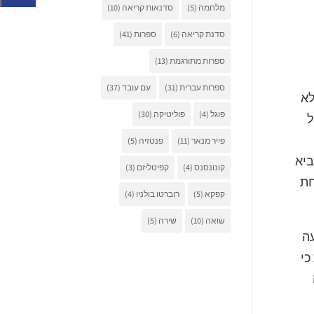
מלחמה
(5)
סדנאות קריאה
(10)
סדנת קריאה
(6)
ספרות
(41)
ספרות מתורגמת
(13)
ספרות עברית
(31)
עם עובד
(37)
לא
פוגל
(4)
פוליטיקה
(30)
ל
פייר מנאר
(11)
פנטזיה
(5)
ביא
קונונסנס
(4)
קפיטליזם
(3)
חת
קפקא
(5)
רוברטו בולניו
(4)
שואה
(10)
שירה
(5)
עה
כי