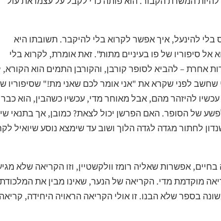
 להיות המשרת הקבור. הוא פותה כדי לקבל על עצמו את עול
 בלי להינעל, איך אפשר לקרוא בלי להיקבר. תשובתו היא
 אל סיפוריו של פו בעיניים מתות". זאת אומרת, לקרוא בלי
ת אחרת – להביא לסופר קורבן, והקורבן התמים הוא הקורא, 
י שחשב לפני שקרא את "אני אומר לכם שאני מת!" שסיפוריו ש
עכשיו להיזהר מהם, אבל מאוחר מדי, עכשיו כשהבין, הוא כבר
פשע של הסופר. האם הפרשן יכול לצאת? כמובן, אך בתנאי שי
דון לחתור מגדה לגדה הלוך ושוב עד שימצא נוסע שיואיל לק
חיים, אפשרות שאליה רומז וולקשטיין, וזו הקריאה שלא מגי
יאה מוקדמת מדי. הקריאה של הנער, שאינו מבין את המלכודת 
ונה בספר שלא הבנו. זו אולי הקריאה הראויה היחידה, קריאה