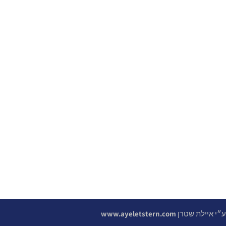
 ע״י איילת שטרן
www.ayeletstern.com