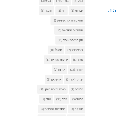
בבל
(8)
בורחס
(7)
בלש
(3)
נות
גבריות
(3)
דת
(5)
הומור
(6)
החיים הוראות שימוש
(5)
הספריה החדשה
(10)
הקיבוץ המאוחד
(10)
ז'ורז' פרק
(7)
חרגול
(10)
טרור
(6)
ידיעות ספרים
(11)
יהדות
(14)
ילדות
(7)
יצחק לאור
(3)
ירושלים
(5)
כלכלה
(9)
כנרת זמורה ביתן
(33)
כרמל
(5)
כתר
(30)
מודן
(5)
מוזיקה
(3)
מחברות לספרות
(6)