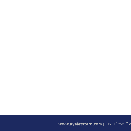
 ע״י איילת שטרן
www.ayeletstern.com