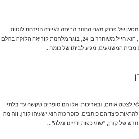
 מסעו של פרנק מאני החוזר הביתה לעיירה הנידחת לוטוס
שבג'ורג'יה. פרנק, המכונה גם סמארט מאני, הוא חייל משוחרר בן 24, בוגר מלחמת קוריאה הלוקה בהלם
ם מבית המשוגעים, מגיע לביתו של כומר...
ן
לא לצטט אותם, ובאריכות. אלו הם סופרים שקשה עד בלתי
ראות כיצד הם כותבים. סופר כזה הוא ישעיהו קורן, וזה מה
ש של קורן, "שתי כפות ידייים ומלה"...