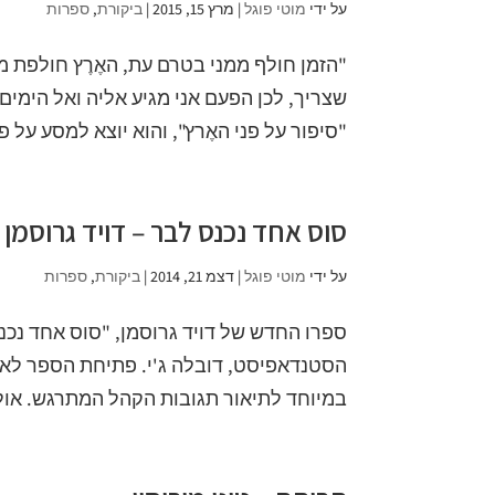
על ידי
מוטי פוגל
|
מרץ 15, 2015
|
ביקורת
,
ספרות
"הזמן חולף ממני בטרם עת, האֶרֶץ חולפת מ
שצריך, לכן הפעם אני מגיע אליה ואל הימי
"סיפור על פני האֶרץ", והוא יוצא למסע על פני
סוס אחד נכנס לבר – דויד גרוסמן
על ידי
מוטי פוגל
|
דצמ 21, 2014
|
ביקורת
,
ספרות
ספרו החדש של דויד גרוסמן, "סוס אחד נכנס
הסטנדאפיסט, דובלה ג'י. פתיחת הספר לא 
במיוחד לתיאור תגובות הקהל המתרגש. אול