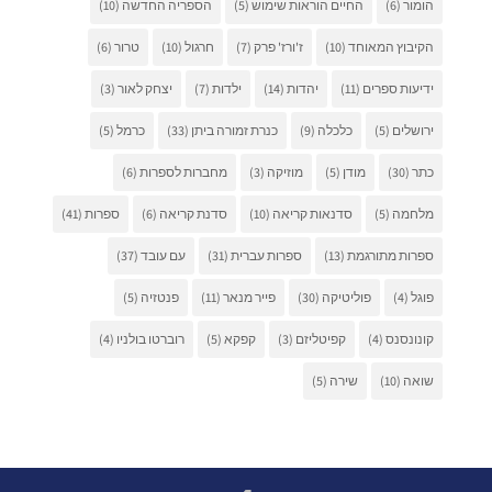
הומור
(6)
החיים הוראות שימוש
(5)
הספריה החדשה
(10)
הקיבוץ המאוחד
(10)
ז'ורז' פרק
(7)
חרגול
(10)
טרור
(6)
ידיעות ספרים
(11)
יהדות
(14)
ילדות
(7)
יצחק לאור
(3)
ירושלים
(5)
כלכלה
(9)
כנרת זמורה ביתן
(33)
כרמל
(5)
כתר
(30)
מודן
(5)
מוזיקה
(3)
מחברות לספרות
(6)
מלחמה
(5)
סדנאות קריאה
(10)
סדנת קריאה
(6)
ספרות
(41)
ספרות מתורגמת
(13)
ספרות עברית
(31)
עם עובד
(37)
פוגל
(4)
פוליטיקה
(30)
פייר מנאר
(11)
פנטזיה
(5)
קונונסנס
(4)
קפיטליזם
(3)
קפקא
(5)
רוברטו בולניו
(4)
שואה
(10)
שירה
(5)