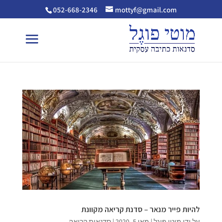
052-668-2346
mottyf@gmail.com
להיות פייר מנאר – סדנת קריאה מקוונת
על ידי
מוטי פוגל
|
מאי 5, 2020
|
סדנאות קריאה