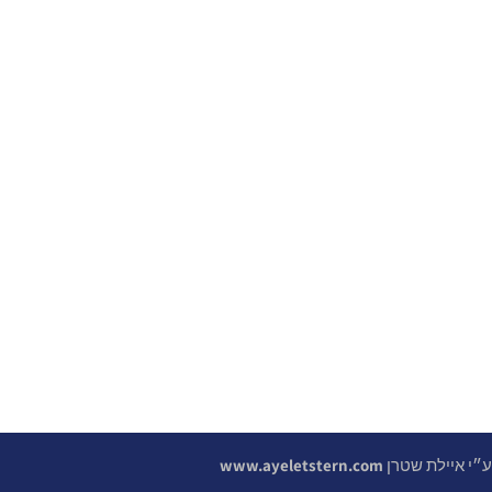
 ע״י איילת שטרן
www.ayeletstern.com