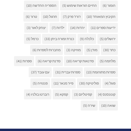
הומור
(6)
החיים הוראות שימוש
(5)
הספריה החדשה
(10)
הקיבוץ המאוחד
(10)
ז'ורז' פרק
(7)
חרגול
(10)
טרור
(6)
ידיעות ספרים
(11)
יהדות
(14)
ילדות
(7)
יצחק לאור
(3)
ירושלים
(5)
כלכלה
(9)
כנרת זמורה ביתן
(33)
כרמל
(5)
כתר
(30)
מודן
(5)
מוזיקה
(3)
מחברות לספרות
(6)
מלחמה
(5)
סדנאות קריאה
(10)
סדנת קריאה
(6)
ספרות
(41)
ספרות מתורגמת
(13)
ספרות עברית
(31)
עם עובד
(37)
פוגל
(4)
פוליטיקה
(30)
פייר מנאר
(11)
פנטזיה
(5)
קונונסנס
(4)
קפיטליזם
(3)
קפקא
(5)
רוברטו בולניו
(4)
שואה
(10)
שירה
(5)