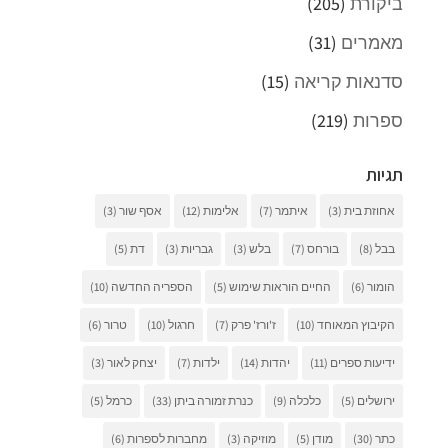
ביקורת
(205)
מאמרים
(31)
סדנאות קריאה
(15)
ספרות
(219)
תגיות
אחוזת בית
(3)
איתמר
(7)
אלימות
(12)
אסף שור
(3)
בבל
(8)
בורחס
(7)
בלש
(3)
גבריות
(3)
דת
(5)
הומור
(6)
החיים הוראות שימוש
(5)
הספריה החדשה
(10)
הקיבוץ המאוחד
(10)
ז'ורז' פרק
(7)
חרגול
(10)
טרור
(6)
ידיעות ספרים
(11)
יהדות
(14)
ילדות
(7)
יצחק לאור
(3)
ירושלים
(5)
כלכלה
(9)
כנרת זמורה ביתן
(33)
כרמל
(5)
כתר
(30)
מודן
(5)
מוזיקה
(3)
מחברות לספרות
(6)