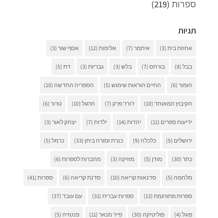
ספרות
(219)
תגיות
אחוזת בית
(3)
איתמר
(7)
אלימות
(12)
אסף שור
(3)
בבל
(8)
בורחס
(7)
בלש
(3)
גבריות
(3)
דת
(5)
הומור
(6)
החיים הוראות שימוש
(5)
הספריה החדשה
(10)
הקיבוץ המאוחד
(10)
ז'ורז' פרק
(7)
חרגול
(10)
טרור
(6)
ידיעות ספרים
(11)
יהדות
(14)
ילדות
(7)
יצחק לאור
(3)
ירושלים
(5)
כלכלה
(9)
כנרת זמורה ביתן
(33)
כרמל
(5)
כתר
(30)
מודן
(5)
מוזיקה
(3)
מחברות לספרות
(6)
מלחמה
(5)
סדנאות קריאה
(10)
סדנת קריאה
(6)
ספרות
(41)
ספרות מתורגמת
(13)
ספרות עברית
(31)
עם עובד
(37)
פוגל
(4)
פוליטיקה
(30)
פייר מנאר
(11)
פנטזיה
(5)