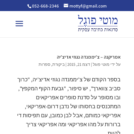
052-668-2346
mottyf@gmail.com
אמריקנה – צ'יממנדה נגוזי אדיצ'יה
על ידי
מוטי פוגל
|
דצמ 21, 2015
|
ביקורת
,
ספרות
בספר הקודם של צ'יממנדה נגוזי אדיצ'יה, "כרוך
סביב צווארך", יש סיפור, "גבעת הקוף המקפץ",
ובו מסופר על סדנת סופרים אפריקאים
המתכנסים בחסותו של נדבן דרום-אפריקאי,
אפריקאי כמותם, אבל לבן כמובן, עם תפיסות די
ברורות על מהו אפריקאי ומה אפריקאי צריך
להיות....