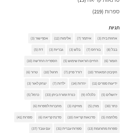
ספרות
(219)
תגיות
אחוזת בית
(3)
איתמר
(7)
אלימות
(12)
אסף שור
(3)
בבל
(8)
בורחס
(7)
בלש
(3)
גבריות
(3)
דת
(5)
הומור
(6)
החיים הוראות שימוש
(5)
הספריה החדשה
(10)
הקיבוץ המאוחד
(10)
ז'ורז' פרק
(7)
חרגול
(10)
טרור
(6)
ידיעות ספרים
(11)
יהדות
(14)
ילדות
(7)
יצחק לאור
(3)
ירושלים
(5)
כלכלה
(9)
כנרת זמורה ביתן
(33)
כרמל
(5)
כתר
(30)
מודן
(5)
מוזיקה
(3)
מחברות לספרות
(6)
מלחמה
(5)
סדנאות קריאה
(10)
סדנת קריאה
(6)
ספרות
(41)
ספרות מתורגמת
(13)
ספרות עברית
(31)
עם עובד
(37)