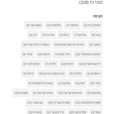
ספרות
(219)
תגיות
אחוזת בית
(3)
איתמר
(7)
אלימות
(12)
אסף שור
(3)
בבל
(8)
בורחס
(7)
בלש
(3)
גבריות
(3)
דת
(5)
הומור
(6)
החיים הוראות שימוש
(5)
הספריה החדשה
(10)
הקיבוץ המאוחד
(10)
ז'ורז' פרק
(7)
חרגול
(10)
טרור
(6)
ידיעות ספרים
(11)
יהדות
(14)
ילדות
(7)
יצחק לאור
(3)
ירושלים
(5)
כלכלה
(9)
כנרת זמורה ביתן
(33)
כרמל
(5)
כתר
(30)
מודן
(5)
מוזיקה
(3)
מחברות לספרות
(6)
מלחמה
(5)
סדנאות קריאה
(10)
סדנת קריאה
(6)
ספרות
(41)
ספרות מתורגמת
(13)
ספרות עברית
(31)
עם עובד
(37)
פוגל
(4)
פוליטיקה
(30)
פייר מנאר
(11)
פנטזיה
(5)