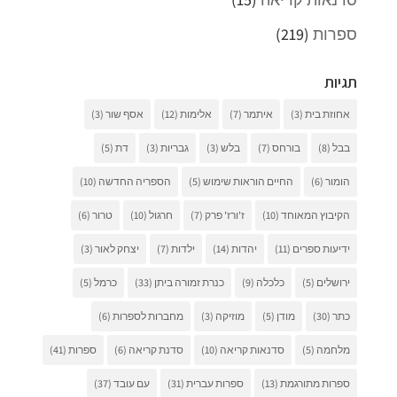
ספרות
(219)
תגיות
אחוזת בית
(3)
איתמר
(7)
אלימות
(12)
אסף שור
(3)
בבל
(8)
בורחס
(7)
בלש
(3)
גבריות
(3)
דת
(5)
הומור
(6)
החיים הוראות שימוש
(5)
הספריה החדשה
(10)
הקיבוץ המאוחד
(10)
ז'ורז' פרק
(7)
חרגול
(10)
טרור
(6)
ידיעות ספרים
(11)
יהדות
(14)
ילדות
(7)
יצחק לאור
(3)
ירושלים
(5)
כלכלה
(9)
כנרת זמורה ביתן
(33)
כרמל
(5)
כתר
(30)
מודן
(5)
מוזיקה
(3)
מחברות לספרות
(6)
מלחמה
(5)
סדנאות קריאה
(10)
סדנת קריאה
(6)
ספרות
(41)
ספרות מתורגמת
(13)
ספרות עברית
(31)
עם עובד
(37)