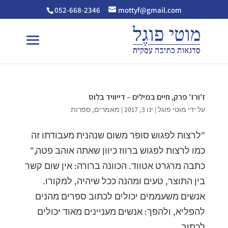
052-668-2346
mottyf@gmail.com
ז'ורז' פרק, חיים במילים – דייוויד בלוס
על ידי
מוטי פוגל
|
ינו 3, 2017
|
מאמרים
,
ספרות
"לרצות לפגוש סופר משום שנהנית מעבודתו זה
כמו לרצות לפגוש ברווז כיוון שאתה אוהב פטה,"
כתבה מרגרט אטווד. הכוונה ברורה: אין שום קשר
בין התוצר, טעים ומהנה ככל שיהיה, למקורו.
אנשים משעממים יכולים לכתוב ספרים מהנים
להפליא, ולהפך: אנשים מעניינים מאוד יכולים
לכתוב...