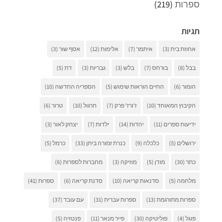
ספרות
(219)
תגיות
אחוזת בית
(3)
איתמר
(7)
אלימות
(12)
אסף שור
(3)
בבל
(8)
בורחס
(7)
בלש
(3)
גבריות
(3)
דת
(5)
הומור
(6)
החיים הוראות שימוש
(5)
הספריה החדשה
(10)
הקיבוץ המאוחד
(10)
ז'ורז' פרק
(7)
חרגול
(10)
טרור
(6)
ידיעות ספרים
(11)
יהדות
(14)
ילדות
(7)
יצחק לאור
(3)
ירושלים
(5)
כלכלה
(9)
כנרת זמורה ביתן
(33)
כרמל
(5)
כתר
(30)
מודן
(5)
מוזיקה
(3)
מחברות לספרות
(6)
מלחמה
(5)
סדנאות קריאה
(10)
סדנת קריאה
(6)
ספרות
(41)
ספרות מתורגמת
(13)
ספרות עברית
(31)
עם עובד
(37)
פוגל
(4)
פוליטיקה
(30)
פייר מנאר
(11)
פנטזיה
(5)