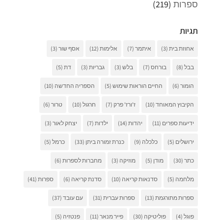
ספרות
(219)
תגיות
אחוזת בית
(3)
איתמר
(7)
אלימות
(12)
אסף שור
(3)
בבל
(8)
בורחס
(7)
בלש
(3)
גבריות
(3)
דת
(5)
הומור
(6)
החיים הוראות שימוש
(5)
הספריה החדשה
(10)
הקיבוץ המאוחד
(10)
ז'ורז' פרק
(7)
חרגול
(10)
טרור
(6)
ידיעות ספרים
(11)
יהדות
(14)
ילדות
(7)
יצחק לאור
(3)
ירושלים
(5)
כלכלה
(9)
כנרת זמורה ביתן
(33)
כרמל
(5)
כתר
(30)
מודן
(5)
מוזיקה
(3)
מחברות לספרות
(6)
מלחמה
(5)
סדנאות קריאה
(10)
סדנת קריאה
(6)
ספרות
(41)
ספרות מתורגמת
(13)
ספרות עברית
(31)
עם עובד
(37)
פוגל
(4)
פוליטיקה
(30)
פייר מנאר
(11)
פנטזיה
(5)