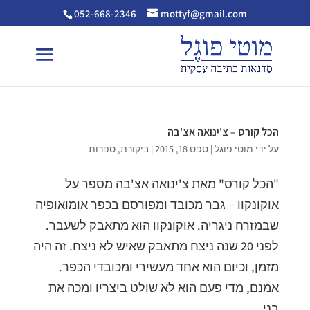
052-668-2346
mottyf@gmail.com
הכל קורס – צ'ינואה אצ'בה
על ידי
מוטי פוגל
|
ספט 18, 2015
|
ביקורת
,
ספרות
"הכל קורס" מאת צ'ינואה אצ'בה מספר על
אוקונקוו – גבר מכובד ומפורסם בכפר אומואופיה
שבמזרח ניגריה. אוקונקוו הוא מתאבק לשעבר.
לפני 20 שנה ניצח מתאבק שאיש לא ניצח. זה היה
מזמן, וכיום הוא אחד מעשירי ומכובדי הכפר.
אמנם, מדי פעם הוא לא שולט ביצריו ומכה את
בני...