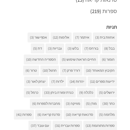
ספרות
(219)
תגיות
אחוזת בית
(3)
איתמר
(7)
אלימות
(12)
אסף שור
(3)
בבל
(8)
בורחס
(7)
בלש
(3)
גבריות
(3)
דת
(5)
הומור
(6)
החיים הוראות שימוש
(5)
הספריה החדשה
(10)
הקיבוץ המאוחד
(10)
ז'ורז' פרק
(7)
חרגול
(10)
טרור
(6)
ידיעות ספרים
(11)
יהדות
(14)
ילדות
(7)
יצחק לאור
(3)
ירושלים
(5)
כלכלה
(9)
כנרת זמורה ביתן
(33)
כרמל
(5)
כתר
(30)
מודן
(5)
מוזיקה
(3)
מחברות לספרות
(6)
מלחמה
(5)
סדנאות קריאה
(10)
סדנת קריאה
(6)
ספרות
(41)
ספרות מתורגמת
(13)
ספרות עברית
(31)
עם עובד
(37)