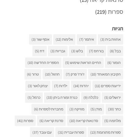
ספרות
(219)
תגיות
אחוזת בית
(3)
איתמר
(7)
אלימות
(12)
אסף שור
(3)
בבל
(8)
בורחס
(7)
בלש
(3)
גבריות
(3)
דת
(5)
הומור
(6)
החיים הוראות שימוש
(5)
הספריה החדשה
(10)
הקיבוץ המאוחד
(10)
ז'ורז' פרק
(7)
חרגול
(10)
טרור
(6)
ידיעות ספרים
(11)
יהדות
(14)
ילדות
(7)
יצחק לאור
(3)
ירושלים
(5)
כלכלה
(9)
כנרת זמורה ביתן
(33)
כרמל
(5)
כתר
(30)
מודן
(5)
מוזיקה
(3)
מחברות לספרות
(6)
מלחמה
(5)
סדנאות קריאה
(10)
סדנת קריאה
(6)
ספרות
(41)
ספרות מתורגמת
(13)
ספרות עברית
(31)
עם עובד
(37)