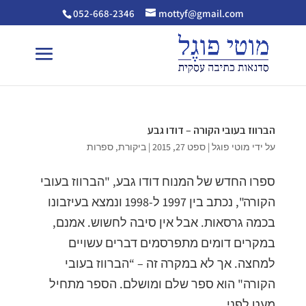
052-668-2346
mottyf@gmail.com
הברווז בעובי הקורה – דודו גבע
על ידי
מוטי פוגל
|
ספט 27, 2015
|
ביקורת
,
ספרות
ספרו החדש של המנוח דודו גבע, "הברווז בעובי
הקורה", נכתב בין 1997 ל-1998 ונמצא בעיזבונו
בכמה גרסאות. אבל אין סיבה לחשוש. אמנם,
במקרים דומים מתפרסמים דברים עשויים
למחצה. אך לא במקרה זה – “הברווז בעובי
הקורה" הוא ספר שלם ומושלם. הספר מתחיל
מעט לפני...