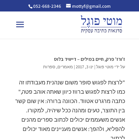
052-668-2346
mottyf@gmail.com
ז'ורז' פרק, חיים במילים – דייוויד בלוס
על ידי
מוטי פוגל
|
ינו 3, 2017
|
מאמרים
,
ספרות
"לרצות לפגוש סופר משום שנהנית מעבודתו זה
כמו לרצות לפגוש ברווז כיוון שאתה אוהב פטה,"
כתבה מרגרט אטווד. הכוונה ברורה: אין שום קשר
בין התוצר, טעים ומהנה ככל שיהיה, למקורו.
אנשים משעממים יכולים לכתוב ספרים מהנים
להפליא, ולהפך: אנשים מעניינים מאוד יכולים
לכתוב...