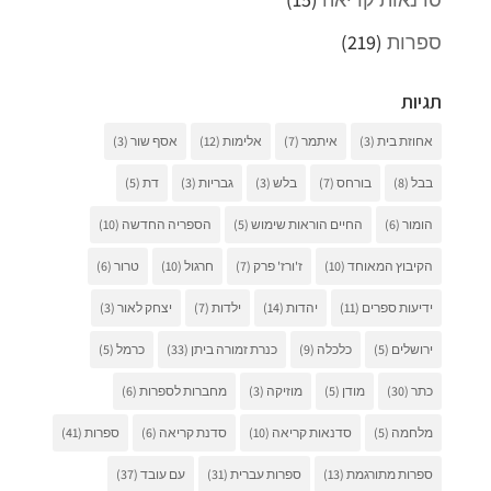
ספרות
(219)
תגיות
אחוזת בית
(3)
איתמר
(7)
אלימות
(12)
אסף שור
(3)
בבל
(8)
בורחס
(7)
בלש
(3)
גבריות
(3)
דת
(5)
הומור
(6)
החיים הוראות שימוש
(5)
הספריה החדשה
(10)
הקיבוץ המאוחד
(10)
ז'ורז' פרק
(7)
חרגול
(10)
טרור
(6)
ידיעות ספרים
(11)
יהדות
(14)
ילדות
(7)
יצחק לאור
(3)
ירושלים
(5)
כלכלה
(9)
כנרת זמורה ביתן
(33)
כרמל
(5)
כתר
(30)
מודן
(5)
מוזיקה
(3)
מחברות לספרות
(6)
מלחמה
(5)
סדנאות קריאה
(10)
סדנת קריאה
(6)
ספרות
(41)
ספרות מתורגמת
(13)
ספרות עברית
(31)
עם עובד
(37)