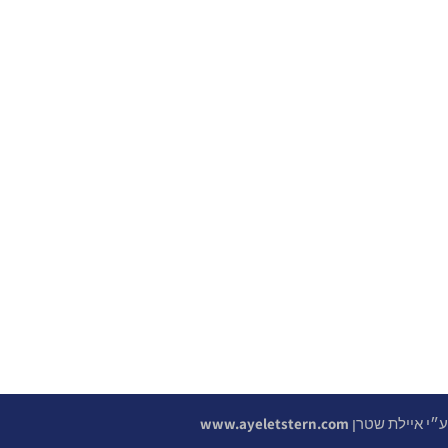
 ע״י איילת שטרן
www.ayeletstern.com