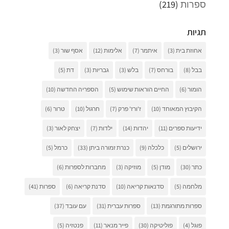
ספרות
(219)
תגיות
אחוזת בית
(3)
איתמר
(7)
אלימות
(12)
אסף שור
(3)
בבל
(8)
בורחס
(7)
בלש
(3)
גבריות
(3)
דת
(5)
הומור
(6)
החיים הוראות שימוש
(5)
הספריה החדשה
(10)
הקיבוץ המאוחד
(10)
ז'ורז' פרק
(7)
חרגול
(10)
טרור
(6)
ידיעות ספרים
(11)
יהדות
(14)
ילדות
(7)
יצחק לאור
(3)
ירושלים
(5)
כלכלה
(9)
כנרת זמורה ביתן
(33)
כרמל
(5)
כתר
(30)
מודן
(5)
מוזיקה
(3)
מחברות לספרות
(6)
מלחמה
(5)
סדנאות קריאה
(10)
סדנת קריאה
(6)
ספרות
(41)
ספרות מתורגמת
(13)
ספרות עברית
(31)
עם עובד
(37)
פוגל
(4)
פוליטיקה
(30)
פייר מנאר
(11)
פנטזיה
(5)