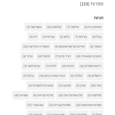
ספרות
(219)
תגיות
אחוזת בית
(3)
איתמר
(7)
אלימות
(12)
אסף שור
(3)
בבל
(8)
בורחס
(7)
בלש
(3)
גבריות
(3)
דת
(5)
הומור
(6)
החיים הוראות שימוש
(5)
הספריה החדשה
(10)
הקיבוץ המאוחד
(10)
ז'ורז' פרק
(7)
חרגול
(10)
טרור
(6)
ידיעות ספרים
(11)
יהדות
(14)
ילדות
(7)
יצחק לאור
(3)
ירושלים
(5)
כלכלה
(9)
כנרת זמורה ביתן
(33)
כרמל
(5)
כתר
(30)
מודן
(5)
מוזיקה
(3)
מחברות לספרות
(6)
מלחמה
(5)
סדנאות קריאה
(10)
סדנת קריאה
(6)
ספרות
(41)
ספרות מתורגמת
(13)
ספרות עברית
(31)
עם עובד
(37)
פוגל
(4)
פוליטיקה
(30)
פייר מנאר
(11)
פנטזיה
(5)