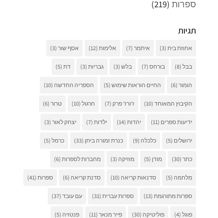
ספרות
(219)
תגיות
אחוזת בית
(3)
איתמר
(7)
אלימות
(12)
אסף שור
(3)
בבל
(8)
בורחס
(7)
בלש
(3)
גבריות
(3)
דת
(5)
הומור
(6)
החיים הוראות שימוש
(5)
הספריה החדשה
(10)
הקיבוץ המאוחד
(10)
ז'ורז' פרק
(7)
חרגול
(10)
טרור
(6)
ידיעות ספרים
(11)
יהדות
(14)
ילדות
(7)
יצחק לאור
(3)
ירושלים
(5)
כלכלה
(9)
כנרת זמורה ביתן
(33)
כרמל
(5)
כתר
(30)
מודן
(5)
מוזיקה
(3)
מחברות לספרות
(6)
מלחמה
(5)
סדנאות קריאה
(10)
סדנת קריאה
(6)
ספרות
(41)
ספרות מתורגמת
(13)
ספרות עברית
(31)
עם עובד
(37)
פוגל
(4)
פוליטיקה
(30)
פייר מנאר
(11)
פנטזיה
(5)