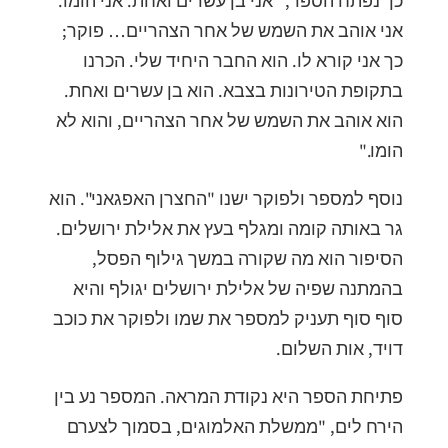
כך נפתח הספר, "אני בן עשרים ואחת. אני הומו.
אני אוהב את השמש של אחר הצהריים… פוקר;
כך אני קורא לו. הוא החבר היחיד שלי. הכרנו
בתקופת הטירונות בצבא. הוא בן עשרים ואחת.
הוא אוהב את השמש של אחר הצהריים, והוא לא
הומו."
נוסף למספר ולפוקר ישנו "החצרן האפגאני". הוא
גר באותה קומה ומגלף בעץ את אלילת ירושלים.
הסיפור הוא מה שקורה במשך גילוף הפסל,
בהמתנה שפיה של אלילת ירושלים יגולף והיא
סוף סוף תעניק למספר את שמו ולפוקר את כוכב
דויד, אות השלום.
פתיחת הספר היא נקודת המראה. המספר נע בין
הירח לים, "ממשלת האלמוגים, בסמוך לצערם