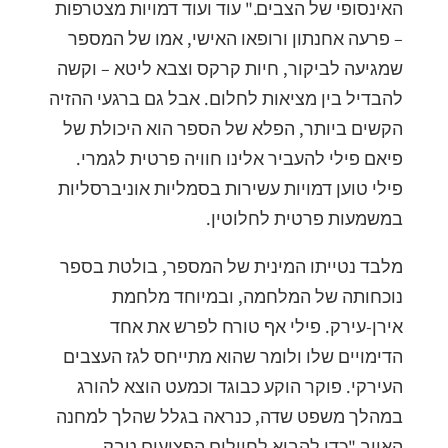
האינסופי של הצבים." עוד ועוד דמויות מצטרפות
– פרעה אחנתון ורופאו האישי, אמו של המספר
שמגיעה לביקור, חיות קרקס וצבא ליטא – וקשה
להבדיל בין מציאות לחלום. אבל גם ברגעי ההזיה
הקשים ביותר, הפלא של הספר הוא היכולת של
פיאם פילי להעביר אלינו חוויה פרטית לגמרי.
פילי טוען דמויות עשירות בסמליות אוניברסליות
במשמעות פרטית לחלוטין.
מלבד נטייתו המינית של המספר, בולטת בספר
נוכחותה של המלחמה, ובמיוחד מלחמת
אירן-עירק. פילי אף טורח לפרש את אחד
הדימויים שלו ולומר שהוא מתייחס לגז העצבים
העירקי. פוקר הוקע כבוגד וכמעט הוצא להורג
במהלך משפט שדה, כנראה בגלל שהלך למחנה
האויב "כדי להביא לחיילים הפצועים טבק,