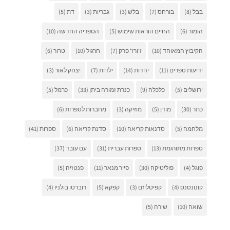
בבל
(8)
בורחס
(7)
בלש
(3)
גבריות
(3)
דת
(5)
הומור
(6)
החיים הוראות שימוש
(5)
הספריה החדשה
(10)
הקיבוץ המאוחד
(10)
ז'ורז' פרק
(7)
חרגול
(10)
טרור
(6)
ידיעות ספרים
(11)
יהדות
(14)
ילדות
(7)
יצחק לאור
(3)
ירושלים
(5)
כלכלה
(9)
כנרת זמורה ביתן
(33)
כרמל
(5)
כתר
(30)
מודן
(5)
מוזיקה
(3)
מחברות לספרות
(6)
מלחמה
(5)
סדנאות קריאה
(10)
סדנת קריאה
(6)
ספרות
(41)
ספרות מתורגמת
(13)
ספרות עברית
(31)
עם עובד
(37)
פוגל
(4)
פוליטיקה
(30)
פייר מנאר
(11)
פנטזיה
(5)
קונונסנס
(4)
קפיטליזם
(3)
קפקא
(5)
רוברטו בולניו
(4)
שואה
(10)
שירה
(5)