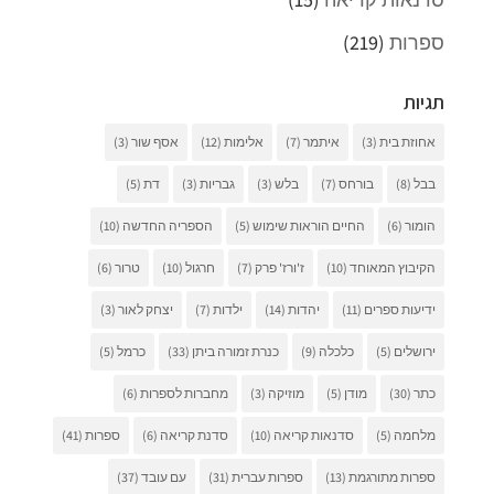
ספרות
(219)
תגיות
אחוזת בית
(3)
איתמר
(7)
אלימות
(12)
אסף שור
(3)
בבל
(8)
בורחס
(7)
בלש
(3)
גבריות
(3)
דת
(5)
הומור
(6)
החיים הוראות שימוש
(5)
הספריה החדשה
(10)
הקיבוץ המאוחד
(10)
ז'ורז' פרק
(7)
חרגול
(10)
טרור
(6)
ידיעות ספרים
(11)
יהדות
(14)
ילדות
(7)
יצחק לאור
(3)
ירושלים
(5)
כלכלה
(9)
כנרת זמורה ביתן
(33)
כרמל
(5)
כתר
(30)
מודן
(5)
מוזיקה
(3)
מחברות לספרות
(6)
מלחמה
(5)
סדנאות קריאה
(10)
סדנת קריאה
(6)
ספרות
(41)
ספרות מתורגמת
(13)
ספרות עברית
(31)
עם עובד
(37)