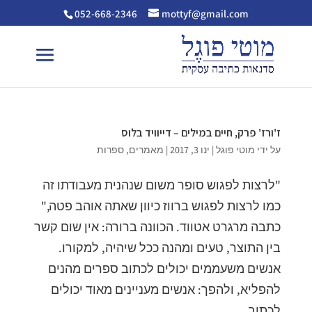
052-668-2346
mottyf@gmail.com
ז'ורז' פרק, חיים במילים – דייוויד בלוס
על ידי
מוטי פוגל
|
ינו 3, 2017
|
מאמרים
,
ספרות
"לרצות לפגוש סופר משום שנהנית מעבודתו זה
כמו לרצות לפגוש ברווז כיוון שאתה אוהב פטה,"
כתבה מרגרט אטווד. הכוונה ברורה: אין שום קשר
בין התוצר, טעים ומהנה ככל שיהיה, למקורו.
אנשים משעממים יכולים לכתוב ספרים מהנים
להפליא, ולהפך: אנשים מעניינים מאוד יכולים
לכתוב...