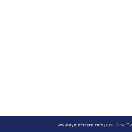
 ע״י איילת שטרן
www.ayeletstern.com