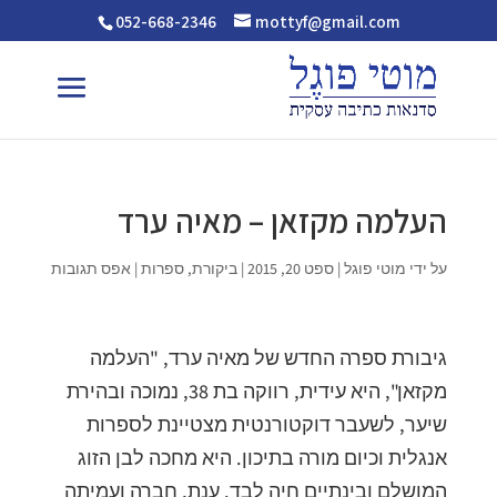
052-668-2346
mottyf@gmail.com
העלמה מקזאן – מאיה ערד
על ידי
מוטי פוגל
|
ספט 20, 2015
|
ביקורת
,
ספרות
|
אפס תגובות
גיבורת ספרה החדש של מאיה ערד, "העלמה
מקזאן", היא עידית, רווקה בת 38, נמוכה ובהירת
שיער, לשעבר דוקטורנטית מצטיינת לספרות
אנגלית וכיום מורה בתיכון. היא מחכה לבן הזוג
המושלם ובינתיים חיה לבד. ענת, חברה ועמיתה