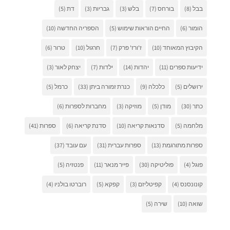
בבל
(8)
בורחס
(7)
בלש
(3)
גבריות
(3)
דת
(5)
הומור
(6)
החיים הוראות שימוש
(5)
הספריה החדשה
(10)
הקיבוץ המאוחד
(10)
ז'ורז' פרק
(7)
חרגול
(10)
טרור
(6)
ידיעות ספרים
(11)
יהדות
(14)
ילדות
(7)
יצחק לאור
(3)
ירושלים
(5)
כלכלה
(9)
כנרת זמורה ביתן
(33)
כרמל
(5)
כתר
(30)
מודן
(5)
מוזיקה
(3)
מחברות לספרות
(6)
מלחמה
(5)
סדנאות קריאה
(10)
סדנת קריאה
(6)
ספרות
(41)
ספרות מתורגמת
(13)
ספרות עברית
(31)
עם עובד
(37)
פוגל
(4)
פוליטיקה
(30)
פייר מנאר
(11)
פנטזיה
(5)
קונונסנס
(4)
קפיטליזם
(3)
קפקא
(5)
רוברטו בולניו
(4)
שואה
(10)
שירה
(5)