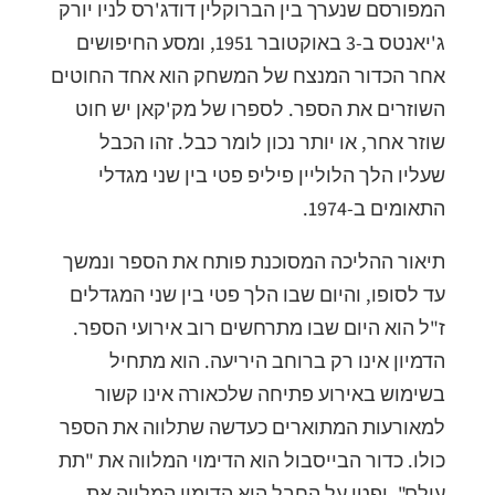
המפורסם שנערך בין הברוקלין דודג'רס לניו יורק
ג'יאנטס ב-3 באוקטובר 1951, ומסע החיפושים
אחר הכדור המנצח של המשחק הוא אחד החוטים
השוזרים את הספר. לספרו של מק'קאן יש חוט
שוזר אחר, או יותר נכון לומר כבל. זהו הכבל
שעליו הלך הלוליין פיליפ פטי בין שני מגדלי
התאומים ב-1974.
תיאור ההליכה המסוכנת פותח את הספר ונמשך
עד לסופו, והיום שבו הלך פטי בין שני המגדלים
ז"ל הוא היום שבו מתרחשים רוב אירועי הספר.
הדמיון אינו רק ברוחב היריעה. הוא מתחיל
בשימוש באירוע פתיחה שלכאורה אינו קשור
למאורעות המתוארים כעדשה שתלווה את הספר
כולו. כדור הבייסבול הוא הדימוי המלווה את "תת
עולם", ופטי על החבל הוא הדימוי המלווה את