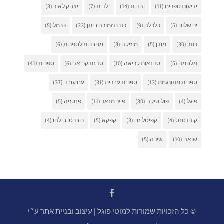
ידיעות ספרים
(11)
יהדות
(14)
ילדות
(7)
יצחק לאור
(3)
ירושלים
(5)
כלכלה
(9)
כנרת זמורה ביתן
(33)
כרמל
(5)
כתר
(30)
מודן
(5)
מוזיקה
(3)
מחברות לספרות
(6)
מלחמה
(5)
סדנאות קריאה
(10)
סדנת קריאה
(6)
ספרות
(41)
ספרות מתורגמת
(13)
ספרות עברית
(31)
עם עובד
(37)
פוגל
(4)
פוליטיקה
(30)
פייר מנאר
(11)
פנטזיה
(5)
קונונסנס
(4)
קפיטליזם
(3)
קפקא
(5)
רוברטו בולניו
(4)
שואה
(10)
שירה
(5)
© כל הזכויות שמורות למוטי פוגל | עיצוב ובניית אתר ע״י