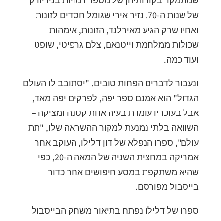
שמתמקד בקורותיהן של מספר דמויות בניו יורק
של שנות ה-70. נזיר אירי שגומל חסדים לזונות
ואחיו שרק הגיע מאירלנד, הזונות, אימהות
שכולות ממלחמת וייטנאם, צלם גרפיטי, שופט
ועוד כמה.
ונעבור לדברים הפחות טובים. "יסתובב לו העולם
הגדול" הוא אמנם ספר יפה, לפרקים יפה מאד,
אבל בעוכריו עומדת בעיה אחת קטנה ומציקה –
השוואה בלתי נמנעת למקור ההשראה שלו, "תת
עולם", ספרו הנפלא של דון דלילו, העוקב אחר
אמריקה במחצית השניה של המאה ה-20, כפי
שהיא משתקפת במסע חיפושים אחר כדור
בייסבול מפורסם.
ספרו של דלילו נפתח בתיאור משחק הבייסבול