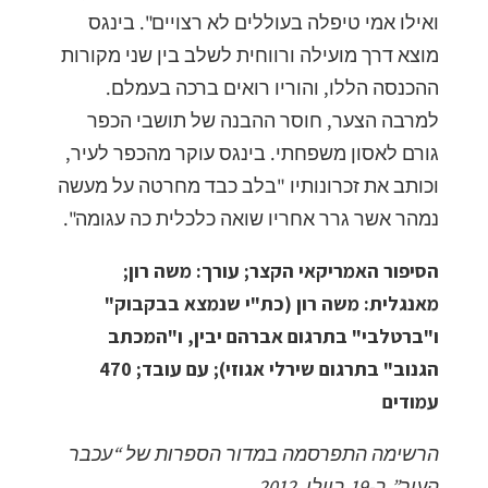
ואילו אמי טיפלה בעוללים לא רצויים". בינגס
מוצא דרך מועילה ורווחית לשלב בין שני מקורות
ההכנסה הללו, והוריו רואים ברכה בעמלם.
למרבה הצער, חוסר ההבנה של תושבי הכפר
גורם לאסון משפחתי. בינגס עוקר מהכפר לעיר,
וכותב את זכרונותיו "בלב כבד מחרטה על מעשה
נמהר אשר גרר אחריו שואה כלכלית כה עגומה".
הסיפור האמריקאי הקצר; עורך: משה רון;
מאנגלית: משה רון (כת"י שנמצא בבקבוק"
ו"ברטלבי" בתרגום אברהם יבין, ו"המכתב
הגנוב" בתרגום שירלי אגוזי); עם עובד; 470
עמודים
הרשימה התפרסמה במדור הספרות של “עכבר
העיר” ב-19 ביולי, 2012.