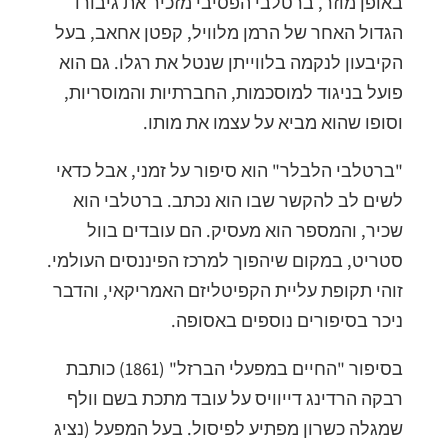
באופן מוזר, ברטלבי הפסיבי מזכיר את גיבורו
הגדול האחר של הרמן מלוויל, קפטן אחאב, בעל
הקיבעון לנקמה בלווייתן שנטל את רגלו. גם הוא
פועל בניגוד למוסכמות, החברתיות והמוסריות,
וסופו שהוא מביא על עצמו את מותו.
"ברטלבי הלבלר" הוא סיפור על זמני, אבל כדאי
לשים לב להקשר שבו הוא נכתב. ברטלבי הוא
שכיר, והמספר הוא מעסיק. הם עובדים בוול
סטריט, במקום שיהפוך למרכז הפיננסים העולמי.
זוהי תקופת עליית הקפיטליזם האמריקאי, והדבר
ניכר בסיפורים נוספים באסופה.
בסיפור "החיים במפעלי הברזל" (1861) כותבת
רבקה הרדינג דייוויס על עובד מתכת בשם וולף
שמגלה כשרון מפתיע לפיסול. בעל המפעל (נציג