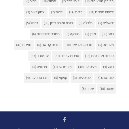
הקיבוץ המאוחד
(10)
ז'ורז' פרק
(7)
חרגול
(10)
טרור
(6)
ידיעות ספרים
(11)
יהדות
(14)
ילדות
(7)
יצחק לאור
(3)
ירושלים
(5)
כלכלה
(9)
כנרת זמורה ביתן
(33)
כרמל
(5)
כתר
(30)
מודן
(5)
מוזיקה
(3)
מחברות לספרות
(6)
מלחמה
(5)
סדנאות קריאה
(10)
סדנת קריאה
(6)
ספרות
(41)
ספרות מתורגמת
(13)
ספרות עברית
(31)
עם עובד
(37)
פוגל
(4)
פוליטיקה
(30)
פייר מנאר
(11)
פנטזיה
(5)
קונונסנס
(4)
קפיטליזם
(3)
קפקא
(5)
רוברטו בולניו
(4)
שואה
(10)
שירה
(5)