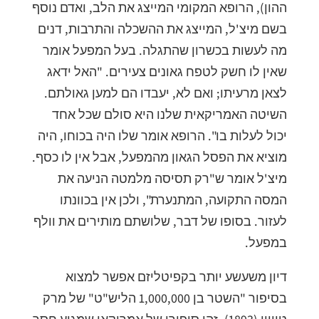
ההון), הרופא המקומי המייצג את הלב, ואדם נוסף
בשם מיצ'ל, המייצג את ההשכלה והתרבות, דנים
מה לעשות בכשרון שהתגלה. בעל המפעל אומר
שאין לו חשק לטפח גאונים צעירים. "האל ידאג
לצאן מרעיתו; ואם לא, יעבדו הם למען גאולתם.
השיטה האמריקאית שלנו היא סולם שכל אחד
יכול לעלות בו". הרופא אומר שלו היה בכוחו, היה
מוציא את הפסל הגאון מהמפעל, אבל אין לו כסף.
מיצ'ל אומר ש"רק תסיסה מלמטה הניעה את
המסה התקועה, המתנערת", ולכן אין בכוונתו
לעזור. בסופו של דבר, שלושתם מותירים את וולף
במפעל.
דיון משעשע יותר בקפיטליזם אפשר למצוא
בסיפור "השטר בן 1,000,000 הליש"ט" של מרק