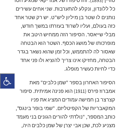
טוויין (1893). זהו סיפורו של אמריקאי שמגיע חסר
כל ללונדון, ונקלע להתערבות. שני אחים עשירים
נותנים לו שטר בן מיליון ליש"ט. יש רק שטר אחד
כזה בעולם, ועליו לשרוד בעזרתו במשך חודש,
מבלי שייאסר. הסיפור הזה ממחיש היטב את
מופרכותו של מושג הכסף. השטר הוא הבטחה
שאסור לה להתממש, וכל זמן שהוא נשאר בגדר
הבטחה, מחזיקו אינו צריך להוציא ולו פני אחד
כדי לחיות כעשיר מופלג.
הסיפור האחרון בספר "שמן כלבים" מאת
אמברוז פירס (1911) הוא פנינה אמיתית. סיפור
קצרצר בן חמישה עמודים המציג את פניו
המקאבריות של הקפיטליזם. "שמי בופר בינגס",
כותב המספר, "נולדתי להורים הגונים בני מעמד
מצניע לכת, שכן אבי יצרן של שמן כלבים היה,