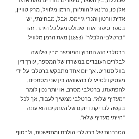
שכוללת, בין השאר, סיפורים נהדרים מאת אדגר
אלן פו, נת'נאיל הות'ורן, הרמן מלוויל, מרק טוויין,
אדית וורטון והנרי ג'יימס. אבל, מבחינתי, יש
בספר סיפור אחד שבולט מעל כל היתר. זהו
"ברטלבי הלבלר" (1853) מאת הרמן מלוויל.
ברטלבי הוא החרוץ והמוכשר מבין שלושה
לבלרים העובדים במשרדו של המספר, עורך דין
בוול סטריט. אך יום אחד מתבקש ברטלבי על ידי
מעסיקו לסייע לו בהשוואה בין שני מסמכים.
להפתעתו, ברטלבי מסרב, או יותר נכון לומר
"מעדיף שלא". ברטלבי ממשיך לעבוד, אך לכל
בקשה לבדיקת דיוקם של העתקים הוא עונה
"הייתי מעדיף שלא".
הסרבנות של ברטלבי הולכת ומתפשטת, ולבסוף