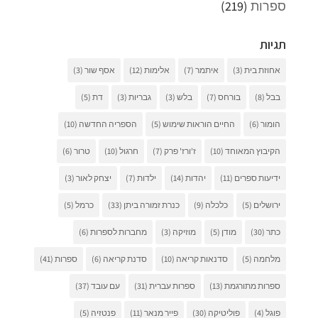
ספרות
(219)
תגיות
אחוזת בית
(3)
איתמר
(7)
אלימות
(12)
אסף שור
(3)
בבל
(8)
בורחס
(7)
בלש
(3)
גבריות
(3)
דת
(5)
הומור
(6)
החיים הוראות שימוש
(5)
הספריה החדשה
(10)
הקיבוץ המאוחד
(10)
ז'ורז' פרק
(7)
חרגול
(10)
טרור
(6)
ידיעות ספרים
(11)
יהדות
(14)
ילדות
(7)
יצחק לאור
(3)
ירושלים
(5)
כלכלה
(9)
כנרת זמורה ביתן
(33)
כרמל
(5)
כתר
(30)
מודן
(5)
מוזיקה
(3)
מחברות לספרות
(6)
מלחמה
(5)
סדנאות קריאה
(10)
סדנת קריאה
(6)
ספרות
(41)
ספרות מתורגמת
(13)
ספרות עברית
(31)
עם עובד
(37)
פוגל
(4)
פוליטיקה
(30)
פייר מנאר
(11)
פנטזיה
(5)