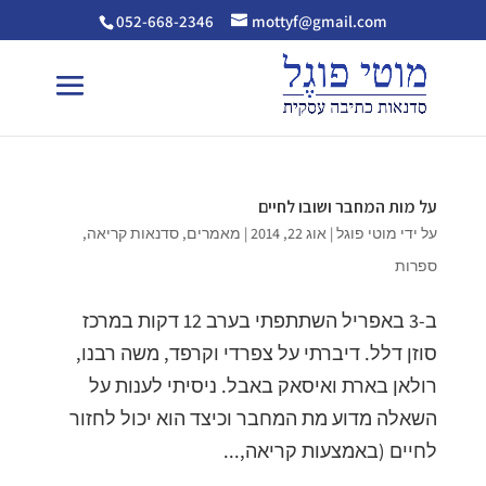
052-668-2346
mottyf@gmail.com
על מות המחבר ושובו לחיים
על ידי
מוטי פוגל
|
אוג 22, 2014
|
מאמרים
,
סדנאות קריאה
,
ספרות
ב-3 באפריל השתתפתי בערב 12 דקות במרכז
סוזן דלל. דיברתי על צפרדי וקרפד, משה רבנו,
רולאן בארת ואיסאק באבל. ניסיתי לענות על
השאלה מדוע מת המחבר וכיצד הוא יכול לחזור
לחיים (באמצעות קריאה,...