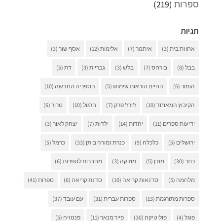
ספרות
(219)
תגיות
אחוזת בית
(3)
איתמר
(7)
אלימות
(12)
אסף שור
(3)
בבל
(8)
בורחס
(7)
בלש
(3)
גבריות
(3)
דת
(5)
הומור
(6)
החיים הוראות שימוש
(5)
הספריה החדשה
(10)
הקיבוץ המאוחד
(10)
ז'ורז' פרק
(7)
חרגול
(10)
טרור
(6)
ידיעות ספרים
(11)
יהדות
(14)
ילדות
(7)
יצחק לאור
(3)
ירושלים
(5)
כלכלה
(9)
כנרת זמורה ביתן
(33)
כרמל
(5)
כתר
(30)
מודן
(5)
מוזיקה
(3)
מחברות לספרות
(6)
מלחמה
(5)
סדנאות קריאה
(10)
סדנת קריאה
(6)
ספרות
(41)
ספרות מתורגמת
(13)
ספרות עברית
(31)
עם עובד
(37)
פוגל
(4)
פוליטיקה
(30)
פייר מנאר
(11)
פנטזיה
(5)