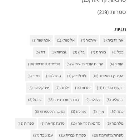
ספרות
(219)
תגיות
אחוזת בית
(3)
איתמר
(7)
אלימות
(12)
אסף שור
(3)
בבל
(8)
בורחס
(7)
בלש
(3)
גבריות
(3)
דת
(5)
הומור
(6)
החיים הוראות שימוש
(5)
הספריה החדשה
(10)
הקיבוץ המאוחד
(10)
ז'ורז' פרק
(7)
חרגול
(10)
טרור
(6)
ידיעות ספרים
(11)
יהדות
(14)
ילדות
(7)
יצחק לאור
(3)
ירושלים
(5)
כלכלה
(9)
כנרת זמורה ביתן
(33)
כרמל
(5)
כתר
(30)
מודן
(5)
מוזיקה
(3)
מחברות לספרות
(6)
מלחמה
(5)
סדנאות קריאה
(10)
סדנת קריאה
(6)
ספרות
(41)
ספרות מתורגמת
(13)
ספרות עברית
(31)
עם עובד
(37)