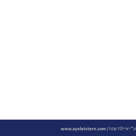
 ע״י איילת שטרן
www.ayeletstern.com