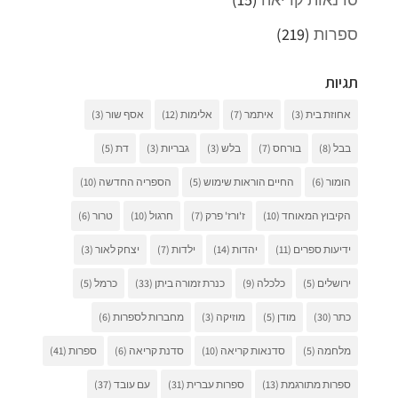
ספרות
(219)
תגיות
אחוזת בית
(3)
איתמר
(7)
אלימות
(12)
אסף שור
(3)
בבל
(8)
בורחס
(7)
בלש
(3)
גבריות
(3)
דת
(5)
הומור
(6)
החיים הוראות שימוש
(5)
הספריה החדשה
(10)
הקיבוץ המאוחד
(10)
ז'ורז' פרק
(7)
חרגול
(10)
טרור
(6)
ידיעות ספרים
(11)
יהדות
(14)
ילדות
(7)
יצחק לאור
(3)
ירושלים
(5)
כלכלה
(9)
כנרת זמורה ביתן
(33)
כרמל
(5)
כתר
(30)
מודן
(5)
מוזיקה
(3)
מחברות לספרות
(6)
מלחמה
(5)
סדנאות קריאה
(10)
סדנת קריאה
(6)
ספרות
(41)
ספרות מתורגמת
(13)
ספרות עברית
(31)
עם עובד
(37)