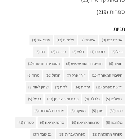
ספרות
(219)
תגיות
אחוזת בית
(3)
איתמר
(7)
אלימות
(12)
אסף שור
(3)
בבל
(8)
בורחס
(7)
בלש
(3)
גבריות
(3)
דת
(5)
הומור
(6)
החיים הוראות שימוש
(5)
הספריה החדשה
(10)
הקיבוץ המאוחד
(10)
ז'ורז' פרק
(7)
חרגול
(10)
טרור
(6)
ידיעות ספרים
(11)
יהדות
(14)
ילדות
(7)
יצחק לאור
(3)
ירושלים
(5)
כלכלה
(9)
כנרת זמורה ביתן
(33)
כרמל
(5)
כתר
(30)
מודן
(5)
מוזיקה
(3)
מחברות לספרות
(6)
מלחמה
(5)
סדנאות קריאה
(10)
סדנת קריאה
(6)
ספרות
(41)
ספרות מתורגמת
(13)
ספרות עברית
(31)
עם עובד
(37)