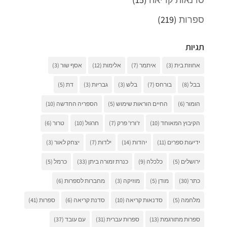
ספרות
(219)
תגיות
אחוזת בית
(3)
איתמר
(7)
אלימות
(12)
אסף שור
(3)
בבל
(8)
בורחס
(7)
בלש
(3)
גבריות
(3)
דת
(5)
הומור
(6)
החיים הוראות שימוש
(5)
הספריה החדשה
(10)
הקיבוץ המאוחד
(10)
ז'ורז' פרק
(7)
חרגול
(10)
טרור
(6)
ידיעות ספרים
(11)
יהדות
(14)
ילדות
(7)
יצחק לאור
(3)
ירושלים
(5)
כלכלה
(9)
כנרת זמורה ביתן
(33)
כרמל
(5)
כתר
(30)
מודן
(5)
מוזיקה
(3)
מחברות לספרות
(6)
מלחמה
(5)
סדנאות קריאה
(10)
סדנת קריאה
(6)
ספרות
(41)
ספרות מתורגמת
(13)
ספרות עברית
(31)
עם עובד
(37)