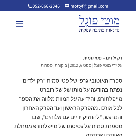
052-668-2346
mottyf@gmail.com
רק ילדים – פטי סמית
על ידי
מוטי פוגל
|
ספט 6, 2012
|
ביקורת
,
ספרות
ספרה האוטוביוגרפי של פטי סמית "רק ילדים"
נפתח בהודעה על מותו של של רוברט
מייפלתורפ, והידיעה על המוות מלווה את הספר
לכל אורכו. מהפרק הראשון ועד הפרק האחרון
והמרגש, "להחזיק ידיים עם אלוהים", שבו
מספרת סמית על גסיסתו של מייפלתורפ ממחלת
האיידס ופרידתה...