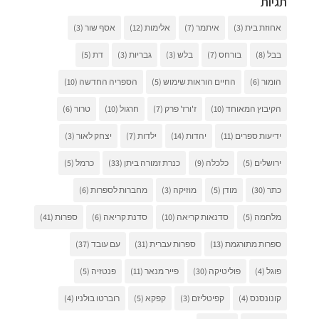
תגיות
אחוזת בית
(3)
איתמר
(7)
אלימות
(12)
אסף שור
(3)
בבל
(8)
בורחס
(7)
בלש
(3)
גבריות
(3)
דת
(5)
הומור
(6)
החיים הוראות שימוש
(5)
הספריה החדשה
(10)
הקיבוץ המאוחד
(10)
ז'ורז' פרק
(7)
חרגול
(10)
טרור
(6)
ידיעות ספרים
(11)
יהדות
(14)
ילדות
(7)
יצחק לאור
(3)
ירושלים
(5)
כלכלה
(9)
כנרת זמורה ביתן
(33)
כרמל
(5)
כתר
(30)
מודן
(5)
מוזיקה
(3)
מחברות לספרות
(6)
מלחמה
(5)
סדנאות קריאה
(10)
סדנת קריאה
(6)
ספרות
(41)
ספרות מתורגמת
(13)
ספרות עברית
(31)
עם עובד
(37)
פוגל
(4)
פוליטיקה
(30)
פייר מנאר
(11)
פנטזיה
(5)
קונונסנס
(4)
קפיטליזם
(3)
קפקא
(5)
רוברטו בולניו
(4)