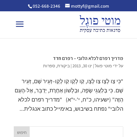
052-668-2346
mottyf@gmail.com
מדריך רפרם לכלא הלובי – רפרם חדד
על ידי
מוטי פוגל
|
ינו 30, 2013
|
ביקורת
,
ספרות
"כִּי צַו לָצָו צַו לָצָו, קַו לָקָו קַו לָקָו–זְעֵיר שָׁם, זְעֵיר
שָׁם. כִּי בְּלַעֲגֵי שָׂפָה, וּבְלָשׁוֹן אַחֶרֶת, יְדַבֵּר, אֶל-הָעָם
הַזֶּה" (ישעיהו, כ"ח, י'-י"א) "מדריך רפרם לכלא
הלובי" נפתח בשיבוש, באימייל כתוב אנגלית...