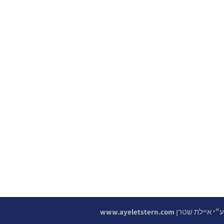
 ע״י איילת שטרן
www.ayeletstern.com