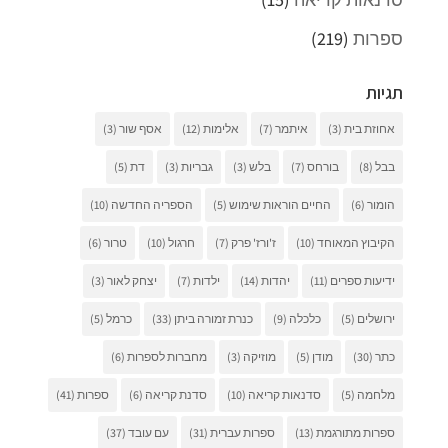
ספרות
(219)
תגיות
אחוזת בית
(3)
איתמר
(7)
אלימות
(12)
אסף שור
(3)
בבל
(8)
בורחס
(7)
בלש
(3)
גבריות
(3)
דת
(5)
הומור
(6)
החיים הוראות שימוש
(5)
הספריה החדשה
(10)
הקיבוץ המאוחד
(10)
ז'ורז' פרק
(7)
חרגול
(10)
טרור
(6)
ידיעות ספרים
(11)
יהדות
(14)
ילדות
(7)
יצחק לאור
(3)
ירושלים
(5)
כלכלה
(9)
כנרת זמורה ביתן
(33)
כרמל
(5)
כתר
(30)
מודן
(5)
מוזיקה
(3)
מחברות לספרות
(6)
מלחמה
(5)
סדנאות קריאה
(10)
סדנת קריאה
(6)
ספרות
(41)
ספרות מתורגמת
(13)
ספרות עברית
(31)
עם עובד
(37)