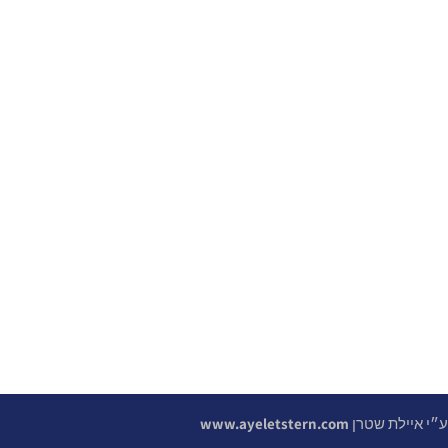
 ע״י איילת שטרן
www.ayeletstern.com