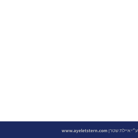
 ע״י איילת שטרן
www.ayeletstern.com