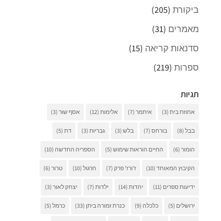
ביקורת
(205)
מאמרים
(31)
סדנאות קריאה
(15)
ספרות
(219)
תגיות
אחוזת בית
(3)
איתמר
(7)
אלימות
(12)
אסף שור
(3)
בבל
(8)
בורחס
(7)
בלש
(3)
גבריות
(3)
דת
(5)
הומור
(6)
החיים הוראות שימוש
(5)
הספריה החדשה
(10)
הקיבוץ המאוחד
(10)
ז'ורז' פרק
(7)
חרגול
(10)
טרור
(6)
ידיעות ספרים
(11)
יהדות
(14)
ילדות
(7)
יצחק לאור
(3)
ירושלים
(5)
כלכלה
(9)
כנרת זמורה ביתן
(33)
כרמל
(5)