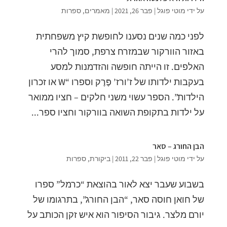
על ידי
מוטי פוגל
|
פבר 26, 2021
|
מאמרים
,
ספרות
לפני כמה שנים נסענו לחופשת קיץ משפחתית
באזור הוורקור שבמזרח צרפת, סמוך להרי
האלפים. זו הייתה חופשה והזדמנות למסע
בעקבות ילדותו של ז’ורז’ פֶּרֶק וספרו “W או זכרון
הילדות”. הספר עשוי משני חלקים – חציו ממואר
על ילדות בתקופת השואה בוורקור וחציו ספר...
הבן החורג – סאר
על ידי
מוטי פוגל
|
פבר 22, 2011
|
ביקורת
,
ספרות
בשבוע שעבר יצא לאור בהוצאת “כרמל” ספרו
של חואן חוסה סאר, “הבן החורג”, בתרגומו של
יורם מלצר. גיבור הסיפור הוא איש זקן הכותב על