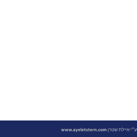
 ע״י איילת שטרן
www.ayeletstern.com