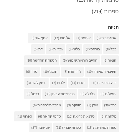
ספרות
(219)
תגיות
אחוזת בית
(3)
איתמר
(7)
אלימות
(12)
אסף שור
(3)
בבל
(8)
בורחס
(7)
בלש
(3)
גבריות
(3)
דת
(5)
הומור
(6)
החיים הוראות שימוש
(5)
הספריה החדשה
(10)
הקיבוץ המאוחד
(10)
ז'ורז' פרק
(7)
חרגול
(10)
טרור
(6)
ידיעות ספרים
(11)
יהדות
(14)
ילדות
(7)
יצחק לאור
(3)
ירושלים
(5)
כלכלה
(9)
כנרת זמורה ביתן
(33)
כרמל
(5)
כתר
(30)
מודן
(5)
מוזיקה
(3)
מחברות לספרות
(6)
מלחמה
(5)
סדנאות קריאה
(10)
סדנת קריאה
(6)
ספרות
(41)
ספרות מתורגמת
(13)
ספרות עברית
(31)
עם עובד
(37)