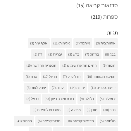
סדנאות קריאה
(15)
ספרות
(219)
תגיות
אחוזת בית
(3)
איתמר
(7)
אלימות
(12)
אסף שור
(3)
בבל
(8)
בורחס
(7)
בלש
(3)
גבריות
(3)
דת
(5)
הומור
(6)
החיים הוראות שימוש
(5)
הספריה החדשה
(10)
הקיבוץ המאוחד
(10)
ז'ורז' פרק
(7)
חרגול
(10)
טרור
(6)
ידיעות ספרים
(11)
יהדות
(14)
ילדות
(7)
יצחק לאור
(3)
ירושלים
(5)
כלכלה
(9)
כנרת זמורה ביתן
(33)
כרמל
(5)
כתר
(30)
מודן
(5)
מוזיקה
(3)
מחברות לספרות
(6)
מלחמה
(5)
סדנאות קריאה
(10)
סדנת קריאה
(6)
ספרות
(41)