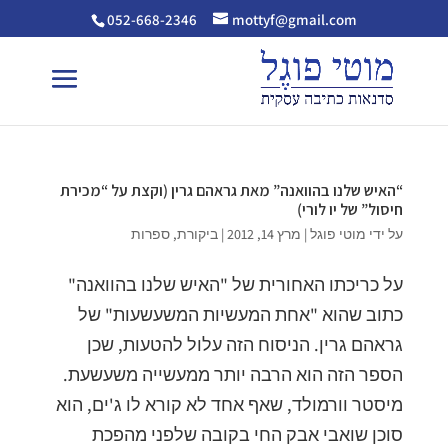
052-668-2346
mottyf@gmail.com
“האיש שלנו בהוואנה” מאת גראהם גרין (וקצת על “מכירת
חיסול” של יו לורי)
על ידי
מוטי פוגל
|
מרץ 14, 2012
|
ביקורת
,
ספרות
על כריכתו האחורית של "האיש שלנו בהוואנה"
כתוב שהוא "אחת המעשיות המשעשעות" של
גראהם גרין. הניסוח הזה עלול להטעות, שכן
הספר הזה הוא הרבה יותר ממעשייה משעשעת.
מיסטר וורמולד, שאף אחד לא קורא לו ג'ים, הוא
סוכן שואבי אבק החי בקובה שלפני מהפכת