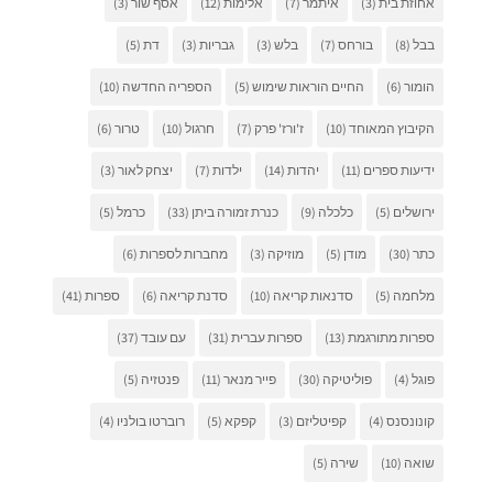
אחוזת בית
(3)
איתמר
(7)
אלימות
(12)
אסף שור
(3)
בבל
(8)
בורחס
(7)
בלש
(3)
גבריות
(3)
דת
(5)
הומור
(6)
החיים הוראות שימוש
(5)
הספריה החדשה
(10)
הקיבוץ המאוחד
(10)
ז'ורז' פרק
(7)
חרגול
(10)
טרור
(6)
ידיעות ספרים
(11)
יהדות
(14)
ילדות
(7)
יצחק לאור
(3)
ירושלים
(5)
כלכלה
(9)
כנרת זמורה ביתן
(33)
כרמל
(5)
כתר
(30)
מודן
(5)
מוזיקה
(3)
מחברות לספרות
(6)
מלחמה
(5)
סדנאות קריאה
(10)
סדנת קריאה
(6)
ספרות
(41)
ספרות מתורגמת
(13)
ספרות עברית
(31)
עם עובד
(37)
פוגל
(4)
פוליטיקה
(30)
פייר מנאר
(11)
פנטזיה
(5)
קונונסנס
(4)
קפיטליזם
(3)
קפקא
(5)
רוברטו בולניו
(4)
שואה
(10)
שירה
(5)