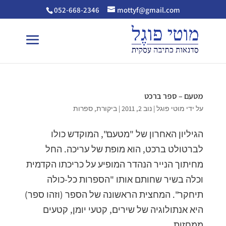
052-668-2346
mottyf@gmail.com
מטעם – ספר ברכט
על ידי
מוטי פוגל
|
נוב 2, 2011
|
ביקורת
,
ספרות
הגיליון האחרון של "מטעם", המוקדש כולו
לברטולט ברכט, הוא מופת של עריכה. החל
מחיתוך הנייר הנהדר המופיע על כריכתו הקדמית
וכלה בשיר שחותם אותו "הספרות כל-כולה
תיחקר". המחצית הראשונה של הספר (וזהו ספר)
היא אנתולוגיה של שירים, קטעי יומן, קטעים
ממחזות...