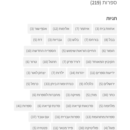
ספרות
(219)
תגיות
אחוזת בית
(3)
איתמר
(7)
אלימות
(12)
אסף שור
(3)
בבל
(8)
בורחס
(7)
בלש
(3)
גבריות
(3)
דת
(5)
הומור
(6)
החיים הוראות שימוש
(5)
הספריה החדשה
(10)
הקיבוץ המאוחד
(10)
ז'ורז' פרק
(7)
חרגול
(10)
טרור
(6)
ידיעות ספרים
(11)
יהדות
(14)
ילדות
(7)
יצחק לאור
(3)
ירושלים
(5)
כלכלה
(9)
כנרת זמורה ביתן
(33)
כרמל
(5)
כתר
(30)
מודן
(5)
מוזיקה
(3)
מחברות לספרות
(6)
מלחמה
(5)
סדנאות קריאה
(10)
סדנת קריאה
(6)
ספרות
(41)
ספרות מתורגמת
(13)
ספרות עברית
(31)
עם עובד
(37)
פוגל
(4)
פוליטיקה
(30)
פייר מנאר
(11)
פנטזיה
(5)