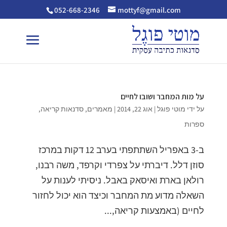
052-668-2346
mottyf@gmail.com
על מות המחבר ושובו לחיים
על ידי
מוטי פוגל
|
אוג 22, 2014
|
מאמרים
,
סדנאות קריאה
,
ספרות
ב-3 באפריל השתתפתי בערב 12 דקות במרכז
סוזן דלל. דיברתי על צפרדי וקרפד, משה רבנו,
רולאן בארת ואיסאק באבל. ניסיתי לענות על
השאלה מדוע מת המחבר וכיצד הוא יכול לחזור
לחיים (באמצעות קריאה,...