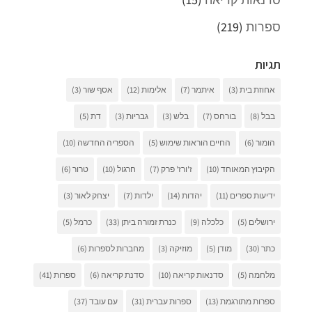
ספרות
(219)
תגיות
אחוזת בית
(3)
איתמר
(7)
אלימות
(12)
אסף שור
(3)
בבל
(8)
בורחס
(7)
בלש
(3)
גבריות
(3)
דת
(5)
הומור
(6)
החיים הוראות שימוש
(5)
הספריה החדשה
(10)
הקיבוץ המאוחד
(10)
ז'ורז' פרק
(7)
חרגול
(10)
טרור
(6)
ידיעות ספרים
(11)
יהדות
(14)
ילדות
(7)
יצחק לאור
(3)
ירושלים
(5)
כלכלה
(9)
כנרת זמורה ביתן
(33)
כרמל
(5)
כתר
(30)
מודן
(5)
מוזיקה
(3)
מחברות לספרות
(6)
מלחמה
(5)
סדנאות קריאה
(10)
סדנת קריאה
(6)
ספרות
(41)
ספרות מתורגמת
(13)
ספרות עברית
(31)
עם עובד
(37)