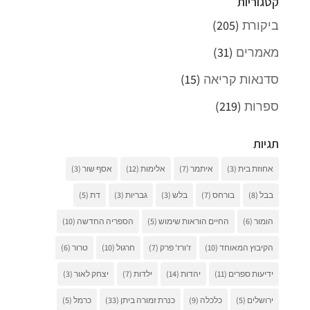
קטגוריות
ביקורת
(205)
מאמרים
(31)
סדנאות קריאה
(15)
ספרות
(219)
תגיות
אחוזת בית
(3)
איתמר
(7)
אלימות
(12)
אסף שור
(3)
בבל
(8)
בורחס
(7)
בלש
(3)
גבריות
(3)
דת
(5)
הומור
(6)
החיים הוראות שימוש
(5)
הספריה החדשה
(10)
הקיבוץ המאוחד
(10)
ז'ורז' פרק
(7)
חרגול
(10)
טרור
(6)
ידיעות ספרים
(11)
יהדות
(14)
ילדות
(7)
יצחק לאור
(3)
ירושלים
(5)
כלכלה
(9)
כנרת זמורה ביתן
(33)
כרמל
(5)