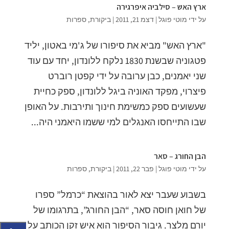
ארץ האש – סילביה איפרגירה
על ידי
מוטי פוגל
|
דצמ 21, 2011
|
ביקורת
,
ספרות
"ארץ האש" מביא את סיפורו של ג'מי באטון, יליד
פטגוניה שבשנת 1830 נלקח ללונדון, יחד עם עוד
שני יאמנים, כבן ערובה על ידי קפטן רוברט
פיצרוי, מפקד האוניה ביגל ללונדון, ספק כחיית
שעשועים ספק כמשימת חינוך ותירבות. על האופן
שבו התייחסו האנגלים למי ששמו היאמני היה...
הבן החורג – סאר
על ידי
מוטי פוגל
|
פבר 22, 2011
|
ביקורת
,
ספרות
בשבוע שעבר יצא לאור בהוצאת “כרמל” ספרו
של חואן חוסה סאר, “הבן החורג”, בתרגומו של
יורם מלצר. גיבור הסיפור הוא איש זקן הכותב על