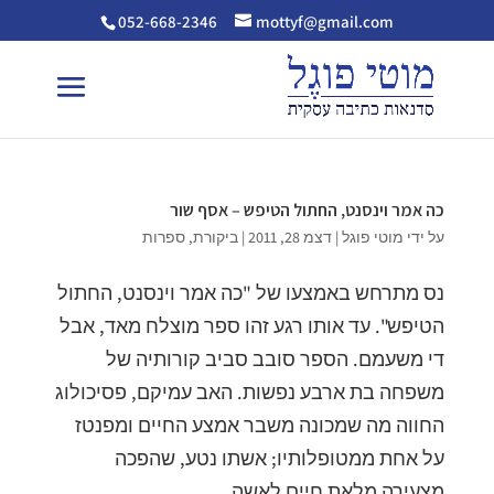
052-668-2346
mottyf@gmail.com
כה אמר וינסנט, החתול הטיפש – אסף שור
על ידי
מוטי פוגל
|
דצמ 28, 2011
|
ביקורת
,
ספרות
נס מתרחש באמצעו של "כה אמר וינסנט, החתול
הטיפש". עד אותו רגע זהו ספר מוצלח מאד, אבל
די משעמם. הספר סובב סביב קורותיה של
משפחה בת ארבע נפשות. האב עמיקם, פסיכולוג
החווה מה שמכונה משבר אמצע החיים ומפנטז
על אחת ממטופלותיו; אשתו נטע, שהפכה
מצעירה מלאת חיים לאשה...