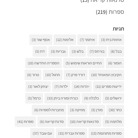
ספרות
(219)
תגיות
אחוזת בית
(3)
איתמר
(7)
אלימות
(12)
אסף שור
(3)
בבל
(8)
בורחס
(7)
בלש
(3)
גבריות
(3)
דת
(5)
הומור
(6)
החיים הוראות שימוש
(5)
הספריה החדשה
(10)
הקיבוץ המאוחד
(10)
ז'ורז' פרק
(7)
חרגול
(10)
טרור
(6)
ידיעות ספרים
(11)
יהדות
(14)
ילדות
(7)
יצחק לאור
(3)
ירושלים
(5)
כלכלה
(9)
כנרת זמורה ביתן
(33)
כרמל
(5)
כתר
(30)
מודן
(5)
מוזיקה
(3)
מחברות לספרות
(6)
מלחמה
(5)
סדנאות קריאה
(10)
סדנת קריאה
(6)
ספרות
(41)
ספרות מתורגמת
(13)
ספרות עברית
(31)
עם עובד
(37)